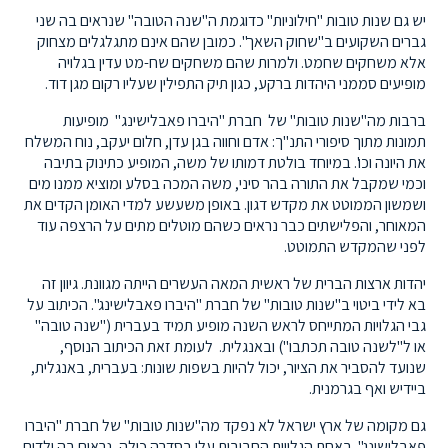
יש גם שנות טובות "חילוניות" כדוגמת ה"שנה הטובה" שנראים בה שני
גברים השקועים ב"שחוק השאך". כמובן שהם אינם מתגלגלים מצחוק
אלא משחקים שחמט. ולמרות שהם משחקים שח-מט עדין בגלויה
מופיעים סממני היהדות ברקע, כגון תיק התפילין שעליו רקום מגן דוד.
ברבות מה"שנות טובות" של חברת "היברו פאבלישינג" מופיעות
תמונות מתוך סיפורי התנ"ך: אדם וחווה בגן עדן, חלום יעקב, נוח המשלח
את היונה וכו'. במיוחד בולטת דמותו של משה, המופיע כתינוק בתיבה
וכמי שמקבל את התורה בהר סיני, משה המכה בסלע ומוציא ממנו מים
ושמשון הממוטט את מקדש דגון. באופן משעשע למדי האומן הקדים את
המאוחר, והפלישתים כבר נראים כשהם מוטלים מתים על הרצפה עוד
לפני שהמקדש התמוטט.
יהדות ארצות הברית של ראשית המאה העשרים הייתה מגוונת. גיוון זה
בא לידי ביטוי ב"שנות טובות" של חברת "היברו פאבלישינג". הכיתוב על
גבי הגלויות המתייחס לראש השנה מופיע תמיד בעברית ("שנה טובה"
או ל"לשנה טובה תכתבו") ובאנגלית. לעומת זאת הכיתוב הנוסף,
שנועד להסביר את הציור, יכול להיות בשפות שונות: בעברית, באנגלית,
ביידיש ואף בגרמנית.
גם מקומה של ארץ ישראל לא נפקד מה"שנות טובות" של חברת "היברו
פאבלישינג". באחת הגלויות החביבות עלי בסדרה כולה, נראים בה ילדים