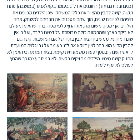
(בנים ובנות גם יחד) החוגגים את ל"ג בעומר בקאלאניע (במושבה) פתח
תקווה. קשה להבין מהציור את כללי המשחק, שכן הילדים מכוונים את
חיציהם לכיוונים שונים, תוך שהם מסכנים את חבריהם למשחק. אחד
הילדים אף מכוון, משום מה, את החץ כלפי מטה. ברור שהאומן מעולם
לא ביקר בארץ ושהתמונה כולה מבוססת על דמיונו בלבד, ועל כן אין
שום דמיון של ממש בין הציור לבין בתיה של אם המושבות. קשה גם
להבין מדוע הוא בחר לציין דווקא את ל"ג בעומר על גבי גלויה המיועדת
לראש השנה. ובנוסף טעות משמעותית קיימת בציור המראה כי האמן לא
החזיק קשת מימיו. הילדים מחזיקים בקשת ולא במיתר עצמו כך שהחץ
לעולם לא יעוף ליעדו.