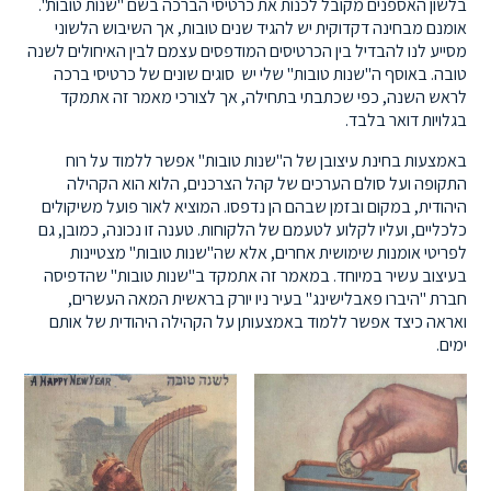
בלשון האספנים מקובל לכנות את כרטיסי הברכה בשם "שנות טובות".
אומנם מבחינה דקדוקית יש להגיד שנים טובות, אך השיבוש הלשוני
מסייע לנו להבדיל בין הכרטיסים המודפסים עצמם לבין האיחולים לשנה
טובה. באוסף ה"שנות טובות" שלי יש סוגים שונים של כרטיסי ברכה
לראש השנה, כפי שכתבתי בתחילה, אך לצורכי מאמר זה אתמקד
בגלויות דואר בלבד.
באמצעות בחינת עיצובן של ה"שנות טובות" אפשר ללמוד על רוח
התקופה ועל סולם הערכים של קהל הצרכנים, הלוא הוא הקהילה
היהודית, במקום ובזמן שבהם הן נדפסו. המוציא לאור פועל משיקולים
כלכליים, ועליו לקלוע לטעמם של הלקוחות. טענה זו נכונה, כמובן, גם
לפריטי אומנות שימושית אחרים, אלא שה"שנות טובות" מצטיינות
בעיצוב עשיר במיוחד. במאמר זה אתמקד ב"שנות טובות" שהדפיסה
חברת "היברו פאבלישינג" בעיר ניו יורק בראשית המאה העשרים,
ואראה כיצד אפשר ללמוד באמצעותן על הקהילה היהודית של אותם
ימים.