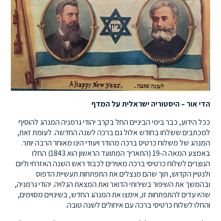
הדי אור – היסטוריה ישראלית על המדף
ככל הידוע, כבר בימי הביניים החל בקרב יהודי גרמניה המנהג להוסיף
למכתבים ששלחו בחודש אלול גם ברכה לשנה החדשה. לעומת זאת,
המנהג של משלוח כרטיס ברכה מהודר ויעודי הינו מאוחר הרבה יותר.
באמצע המאה ה-19 (התאריך המתועד הראשון הוא 1843) החלו
הנוצרים לשלוח כרטיסי ברכה מאוירים לכבוד ראש השנה האזרחי וליום
ולנטיין הקדוש, תוך שהם מנצלים את התפתחות תעשיית הדפוס
ובהמשך את השיפור בשירותי הדואר ואת המצאת הגלויה. יהודי גרמניה,
שהיו עדים להתפתחות זו, אימצו את המנהג החדש, בשינויים מסוימים,
והחלו לשלוח כרטיסי ברכה עם איחולים לשנה טובה.