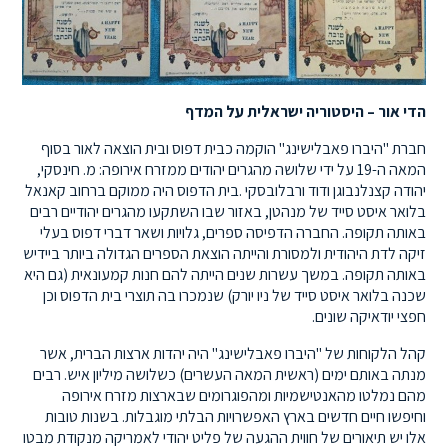
הדי אור – היסטוריה ישראלית על המדף
חברת "היברו פאבלישינג" הוקמה כבית דפוס ובית הוצאה לאור בסוף
המאה ה-19 על ידי שלושה מהגרים יהודים ממזרח אירופה: מ. חינסקי,
יהודה קצנלנבוגן ודוד ורבלובסקי .בית הדפוס היה ממוקם ברחוב קאנאל
בלואר איסט סייד של מנהטן, באזור שבו השתקעו מהגרים יהודיים רבים
באותה תקופה. החברה הדפיסה ספרים, גלויות ושאר דברי דפוס בעלי
זיקה לדת היהודית ולמסורת והייתה הוצאת הספרים הגדולה ביותר ביידיש
באותה תקופה. במשך עשרות שנים הייתה להם חנות קמעונאית (גם היא
שכנה בלואר איסט סייד של ניו יורק) שנמכרו בה תוצרי בית הדפוס וכן
חפצי יודאיקה שונים.
קהל הלקוחות של "היברו פאבלישינג" היה יהדות ארצות הברית, אשר
מנתה באותם ימים (ראשית המאה העשרים) כשלושה מיליון איש. רבים
מהם נמלטו מהאנטישמיות ומהפוגרומים שבארצות מזרח אירופה
וחיפשו חיים חדשים בארץ האפשרויות הבלתי מוגבלות. בשנות טובות
אלו יש תיאורים של חווית ההגעה של פליט יהודי לאמריקה מנקודת מבטו