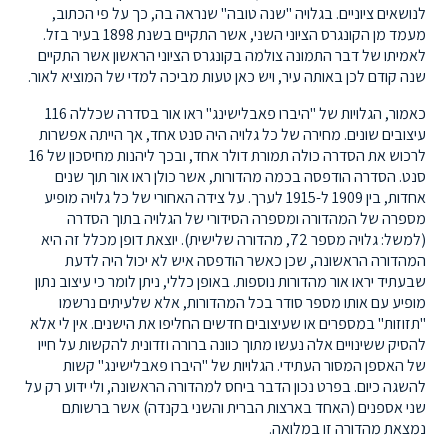
לנושאים ציוניים. בגלויה "שנה טובה" שנראה בה, כך על פי הכתוב,
מעמד מן הקונגרס הציוני השני, אשר התקיים בשנת 1898 בעיר בזל.
לאמיתו של דבר התמונה צולמה בקונגרס הציוני הראשון אשר התקיים
שנה קודם לכן באותה עיר, ויש כאן טעות מביכה למדי של המוציא לאור.
כאמור, הגלויות של "היברו פאבלישינג" ראו אור בסדרה שכללה 116
עיצובים שונים. מחירה של כל גלויה היה סנט אחד, אך הייתה אפשרות
לרכוש את הסדרה כולה תמורת דולר אחד, ובכך ליהנות מחיסכון של 16
סנט. הסדרה הודפסה בכמה מהדורות, אשר כולן ראו אור תוך שנים
אחדות, בין 1909 ל-1915 לערך. על צידה האחורי של כל גלויה מופיע
מספרה של המהדורה ומספרה הסידורי של הגלויה בתוך הסדרה
(למשל: גלויה מספר 72, מהדורה שלישית). יוצאת דופן מכלל זה היא
המהדורה הראשונה, שכן כאשר הודפסה איש לא יכול היה לדעת
שבעתיד יראו אור מהדורות נוספות. באופן כללי, ניתן לומר כי עיצוב נתון
מופיע עם אותו מספר סודר בכל המהדורות, אלא שלעיתים נרשמו
"תזוזות" במספרים או שעיצובים חדשים החליפו את הישנים. אין לי אלא
להסיק ששינויים אלה נעשו מתוך כוונה ברורה וזדונית להקשות על חייו
של האספן המסור העתידי. הגלויות של "היברו פאבלישינג" קשות
להשגה כיום. בפרט נכון הדבר ביחס למהדורה הראשונה, ולי ידוע רק על
שני אספנים (האחד בארצות הברית והשני בקנדה) אשר ברשותם
נמצאת מהדורה זו במלואה.