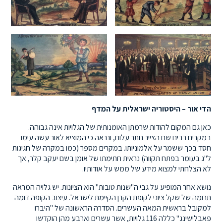
הדי אור – היסטוריה ישראלית על המדף
כאן גם המקום להודות שרמתן האומנותית של הגלויות אינה גבוהה.
במקרים רבים שם הצייר נותר עלום, ונראה כי המוציא לאור עשה עימו
חסד בכך ששמר על אלמוניותו. במקרים מספר (כמו במקרה של חגיגות
ל"ג בעומר בפתח תקווה) נראית חתימתו של אומן בשם יעקב קלר, אך
לא הצלחתי למצוא מידע של ממש על אודותיו.
נושא אחר המופיע על גבי ה"שנות טובות" הוא הציונות. יש גלויה המראה
תרומה של שקל ציוני לקופת הקרן הקיימת לישראל. עיצוב הקופה דומה
למקובל בראשית המאה העשרים. הסדרה הראשונה של "היברו
פאבלישינג" כללה 116 גלויות, אשר עשרים וארבע מהן הוקדשו