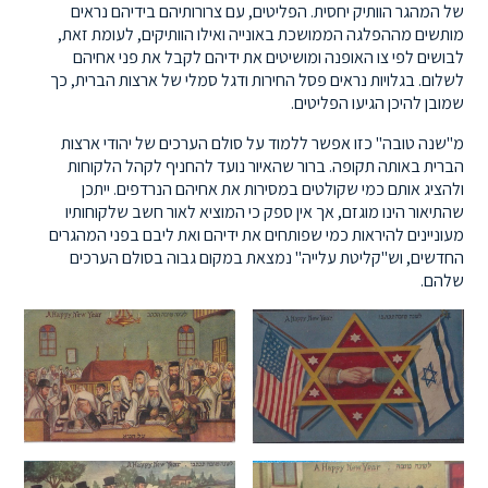
של המהגר הוותיק יחסית. הפליטים, עם צרורותיהם בידיהם נראים
מותשים מההפלגה הממושכת באונייה ואילו הוותיקים, לעומת זאת,
לבושים לפי צו האופנה ומושיטים את ידיהם לקבל את פני אחיהם
לשלום. בגלויות נראים פסל החירות ודגל סמלי של ארצות הברית, כך
שמובן להיכן הגיעו הפליטים.
מ"שנה טובה" כזו אפשר ללמוד על סולם הערכים של יהודי ארצות
הברית באותה תקופה. ברור שהאיור נועד להחניף לקהל הלקוחות
ולהציג אותם כמי שקולטים במסירות את אחיהם הנרדפים. ייתכן
שהתיאור הינו מוגזם, אך אין ספק כי המוציא לאור חשב שלקוחותיו
מעוניינים להיראות כמי שפותחים את ידיהם ואת ליבם בפני המהגרים
החדשים, וש"קליטת עלייה" נמצאת במקום גבוה בסולם הערכים
שלהם.